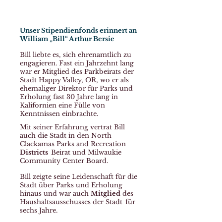
entgegen
Unser Stipendienfonds erinnert an
William „Bill“ Arthur Bersie
Bill liebte es, sich ehrenamtlich zu
engagieren. Fast ein Jahrzehnt lang
war er Mitglied des Parkbeirats der
Stadt Happy Valley, OR, wo er als
ehemaliger Direktor für Parks und
Erholung fast 30 Jahre lang in
Kalifornien eine Fülle von
Kenntnissen einbrachte.
Mit seiner Erfahrung vertrat Bill
auch die Stadt in den North
Clackamas Parks and Recreation
Districts
Beirat und Milwaukie
Community Center Board.
Bill zeigte seine Leidenschaft für die
Stadt über Parks und Erholung
hinaus und war auch
Mitglied
des
Haushaltsausschusses der Stadt
für
sechs Jahre.