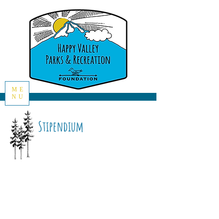
ME
NU
Stipendium
Wir nehmen ab sofort
Bewerbungen für Stipendien
der Happy Valley Parks and
Recreation Foundation